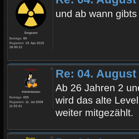
und ab wann gibts 
Sergeant
Beiträge:
80
Registriert:
15. Apr 2010
18:30:12
Re: 04. August
Fabsch
Ab 26 Jahren 2 un
Administrator
wird das alte Leve
Beiträge:
655
Registriert:
11. Jul 2009
11:52:41
weiter mitgezählt.
Bruno