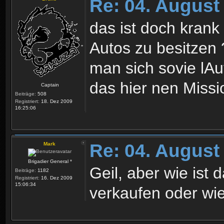
Re: 04. August
das ist doch krank
Autos zu besitzen 
man sich sovie lAu
das hier nen Missi
Captain
Beiträge:
508
Registriert:
18. Dez 2009
16:25:06
Re: 04. August
Mark
Brigadier General *
Geil, aber wie ist 
Beiträge:
1182
Registriert:
16. Dez 2009
15:06:34
verkaufen oder wie