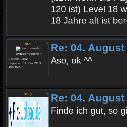
120 ist) Level 18
18 Jahre alt ist b
Re: 04. August
Mark
Brigadier General *
Aso, ok ^^
Beiträge:
1182
Registriert:
16. Dez 2009
15:06:34
Re: 04. August
Hardy
Finde ich gut, so g