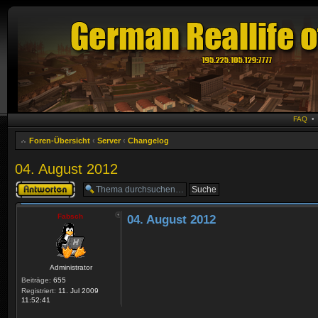
FAQ
Foren-Übersicht
‹
Server
‹
Changelog
04. August 2012
Antwort erstellen
Fabsch
04. August 2012
Administrator
Beiträge:
655
Registriert:
11. Jul 2009
11:52:41