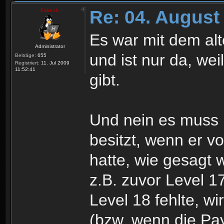
Re: 04. August
Fabsch
Es war mit dem al
Administrator
und ist nur da, wei
Beiträge:
655
Registriert:
11. Jul 2009
11:52:41
gibt.
Und nein es muss 
besitzt, wenn er v
hatte, wie gesagt w
z.B. zuvor Level 1
Level 18 fehlte, wi
(bzw. wenn die Pay