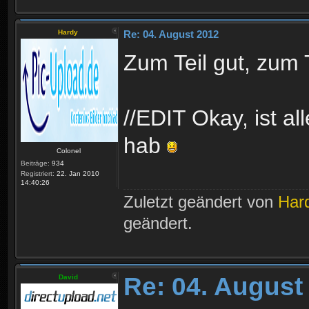
Hardy
Re: 04. August 2012
Zum Teil gut, zum T
//EDIT Okay, ist al
hab
Colonel
Beiträge:
934
Registriert:
22. Jan 2010
14:40:26
Zuletzt geändert von
Har
geändert.
Re: 04. August
David