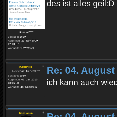
des ist alles geil:D
General ****
Beiträge:
1639
Registriert:
21. Nov 2009
12:10:37
Wohnort:
NRW-Wesel
Re: 04. August
[GRH]Nico
Lieutenant General ***
Beiträge:
1536
ich kann auch wie
Registriert:
09. Jan 2010
18:16:28
Wohnort:
Idar-Oberstein
Re: 04. August
Konstantin