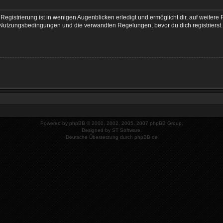
egistrierung ist in wenigen Augenblicken erledigt und ermöglicht dir, auf weitere 
Nutzungsbedingungen und die verwandten Regelungen, bevor du dich registrierst. 
Powered by
phpBB
© 2000, 2002, 2005, 2007 phpBB Group.
Designed by
ST Software
.
Deutsche Übersetzung durch
phpBB.de