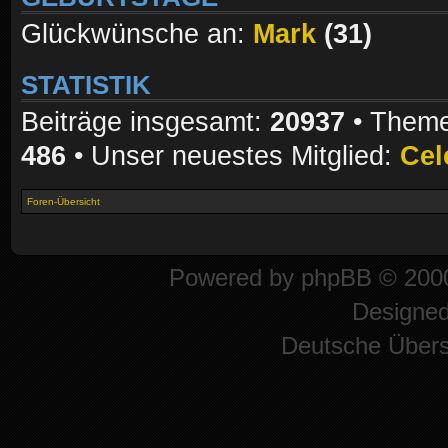
Glückwünsche an:
Mark
(31)
STATISTIK
Beiträge insgesamt:
20937
• Theme
486
• Unser neuestes Mitglied:
Cel
Foren-Übersicht
Powered by
phpBB
© 2000
Designe
Deutsche Über